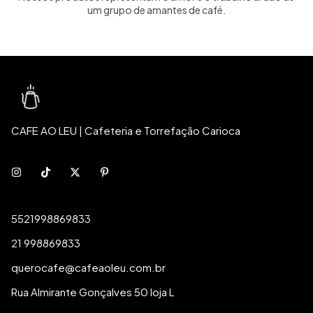
um grupo de amantes de café.
CAFE AO LEU | Cafeteria e Torrefação Carioca
5521998869833
21 998869833
querocafe@cafeaoleu.com.br
Rua Almirante Gonçalves 50 loja L