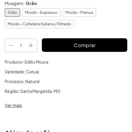
Moagem:
Grão
Grão
Moido - Espresso
Moido - Prensa
Moido - Cafeteira Italiana / Filtrado
Produtor: Edílio Moura
Variedade: Catuaí
Processo: Natural
Região: Santa Margarida, MG
Sensorial: Azeite de oliva, uva verde & maçã verde
Ver mais
Doçura 4/5
Corpo 2/5
Acidez 4/5