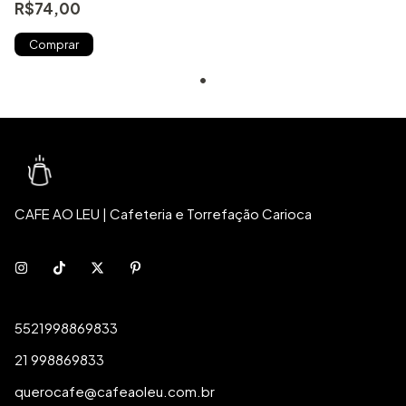
R$74,00
Comprar
CAFE AO LEU | Cafeteria e Torrefação Carioca
5521998869833
21 998869833
querocafe@cafeaoleu.com.br