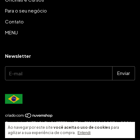
Para o seu negócio
Contato
MENU
Newsletter
Copyright CAFEAOLEU CAFETERIA LTDA - 31922996000116 - 2026.
Ao navegar por este site
você aceita o uso de cookies
para
Todos os direitos reservados.
agilizar a sua experiência de compra.
Entendi