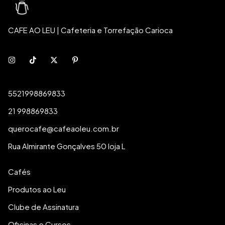
CAFE AO LEU | Cafeteria e Torrefação Carioca
5521998869833
21 998869833
querocafe@cafeaoleu.com.br
Rua Almirante Gonçalves 50 loja L
Cafés
Produtos ao Leu
Clube de Assinatura
Oficinas e Cursos