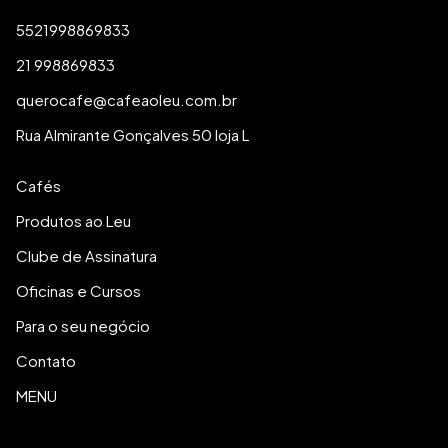
5521998869833
21 998869833
querocafe@cafeaoleu.com.br
Rua Almirante Gonçalves 50 loja L
Cafés
Produtos ao Leu
Clube de Assinatura
Oficinas e Cursos
Para o seu negócio
Contato
MENU